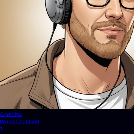
Chetka
Project Zomboid
1