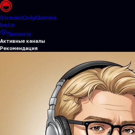
Stream
OnlyGames
beta
Просмотр
Активные каналы
Рекомендация